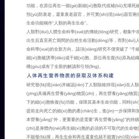
功能，在原位再生一個(gè)新細(xì)胞取代或補(bǔ)充壞死細(xì)
預(yù)防衰老，還童衰老器官，并可實(shí)現(xià
生命功能稱作“人類的再生生命”。
人類對(duì)人體生命科學(xué)的傳統(tǒng)研究，
出生后直至死亡期間的自然生命活動(dòng)等，而對(du
命科學(xué)的全新方向。該項(xiàng)研究不僅突破了 “干細(
細(xì)胞被誘導(dǎo)成干細(xì)胞、原位再生復(fù)原為組織
構(gòu)成有了全新的解讀和引領(lǐng)。
研究發(fā)現(xiàn)并確認(rèn)了人類除維持現(xiàn)
(yīng)具備再生營養(yǎng)物質(zhì)，再生營養(yǎng
下的細(xì)胞恢復(fù)功能，保障其基本生命功能，同時(shí)
提前走向死亡的細(xì)胞的產(chǎn)生，進(jìn)一步
本營養(yǎng)”外，更重要的是需要“再生營養(yǎng)”的持續(xù
(zhì)是身體內(nèi)再生細(xì)胞的必須的不可取代的生命物質(zhì
不能發(fā)揮，再生生命和再生還童也就不能實(shí)現(xiàn)