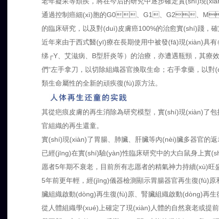
老年癡呆等頑疾，將在今后的研究中逐步確定實(shí)現(xi
通過控制癌細(xì)胞的G0、G1、G2、M、
的臨床研究，以及對(duì)皮膚癌100%的治愈實(shí)踐
近年來由于西式醫(yī)療在長期使用中被發(fā)現(xiàn)具有各
绨┌Y、艾滋病、B型肝炎等）的治療，亦遭遇瓶頸
們“左手拿刀，以切除組織器官換取生命；右手拿藥，以對(du
類生命屬性的全新的頑疾復(fù)原方法。
其從疤痕皮膚的再生消除為研究模型，實(shí)現(xiàn)
官組織的再生還童。
實(shí)現(xiàn)了胃腸、肺臟、肝臟等內(nèi)臟多器官的返老還
已經(jīng)在實(shí)驗(yàn)性臨床研究中的大白鼠身上實(s
愿者5年期不衰老，目前所有志愿者的精氣神力持續(xù)旺
5年前更年輕，經(jīng)儀器檢測顯示胃腸器官再生復(fù)原和還
臟組織啟動(dòng)再生復(fù)原、腎臟組織啟動(dòng)再生復(fù)
從人體組織學(xué)上確定了現(xiàn)人體的自然衰老或提前