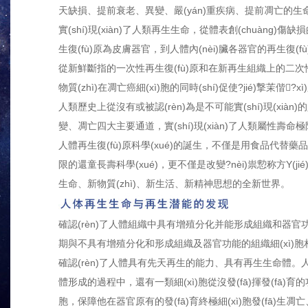
天缺損、提前衰老、異變、嚴(yán)重疾病、提前凋亡的生
實(shí)現(xiàn)了人類再生生命，從體表創(chuàng)
生復(fù)原為皮膚器官，到人體內(nèi)臟各器官的再生復(fù
從新鮮斷指的一次性再生復(fù)原和在新再生組織上的二次
物質(zhì)在凋亡癌細(xì)胞的同時(shí)促使?jié)撃茉偕?xì)
人類歷史上從沒有或被認(rèn)為是不可能實(shí)現(xiàn)
變、凋亡四大主要通道，實(shí)現(xiàn)了人類屬性壽命極限
人體再生復(fù)原科學(xué)的誕生，不僅是用食品代替
限的還童長壽科學(xué)，更不僅是改變?nèi)祟愂称方Y(
生命、新物質(zhì)、新生活、新精神思想的全新世界。
確認(rèn)了人體組織中具有增殖分化并能形成組織和器官功能的一
期與不具有增殖分化和形成組織及器官功能的組織細(xì)胞相同，但
確認(rèn)了人體具有先天再生的能力、具有再生生命體
體形成的過程中，還有一類細(xì)胞從沒發(fā)揮發(fā)育的功能
胞，保障他在器官原有的發(fā)育終極細(xì)胞發(fā)生凋亡、癌變、纖