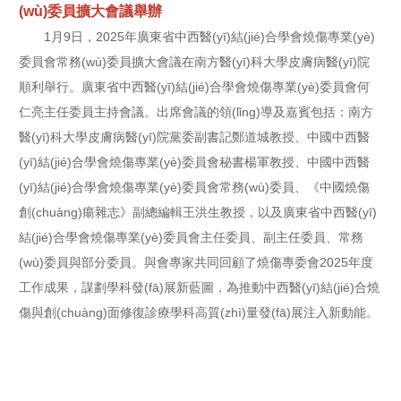
(wù)委員擴大會議舉辦
1月9日，2025年廣東省中西醫(yī)結(jié)合學會燒傷專業(yè)
委員會常務(wù)委員擴大會議在南方醫(yī)科大學皮膚病醫(yī)院
順利舉行。廣東省中西醫(yī)結(jié)合學會燒傷專業(yè)委員會何
仁亮主任委員主持會議。出席會議的領(lǐng)導及嘉賓包括：南方
醫(yī)科大學皮膚病醫(yī)院黨委副書記鄭道城教授、中國中西醫
(yī)結(jié)合學會燒傷專業(yè)委員會秘書楊軍教授、中國中西醫
(yī)結(jié)合學會燒傷專業(yè)委員會常務(wù)委員、《中國燒傷
創(chuàng)瘍雜志》副總編輯王洪生教授，以及廣東省中西醫(yī)
結(jié)合學會燒傷專業(yè)委員會主任委員、副主任委員、常務
(wù)委員與部分委員。與會專家共同回顧了燒傷專委會2025年度
工作成果，謀劃學科發(fā)展新藍圖，為推動中西醫(yī)結(jié)合燒
傷與創(chuàng)面修復診療學科高質(zhì)量發(fā)展注入新動能。