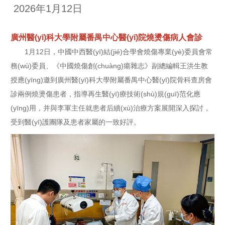
2026年1月12日
廣州醫(yī)科大學附屬番禺中心醫(yī)院燒燙傷病人會診
1月12日，中國中西醫(yī)結(jié)合學會燒傷專業(yè)委員會常
務(wù)委員、《中國燒傷創(chuàng)瘍雜志》副總編輯王洪生教
授應(yīng)邀到廣州醫(yī)科大學附屬番禺中心醫(yī)院骨科查房會
診兩例燒燙傷患者，指導再生醫(yī)療技術(shù)規(guī)范化應
(yīng)用，并與李軍主任就患者后續(xù)治療方案展開深入探討，
受到醫(yī)護團隊及患者家屬的一致好評。