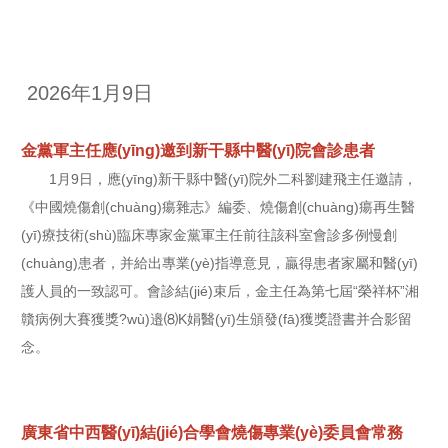
2026年1月9日
金黨軍主任應(yīng)邀到新干縣中醫(yī)院會診患者
1月9日，應(yīng)新干縣中醫(yī)院外二科劉建飛主任邀請，
《中國燒傷創(chuàng)瘍雜志》編委、燒傷創(chuàng)瘍再生醫
(yī)療技術(shù)臨床專家金黨軍主任前往該科室會診多例慢創
(chuàng)患者，并給出專業(yè)指導意見，贏得患者家屬和醫(yī)
護人員的一致認可。會診結(jié)束后，金主任為第七屆“榮祥杯”湘
贛病例大賽獲獎?wù)邉⑻K娟醫(yī)生頒發(fā)獲獎證書并合影留
念。
廣東省中西醫(yī)結(jié)合學會燒傷專業(yè)委員會常務