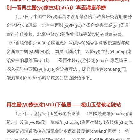
別一看再生醫(yī)療技術(shù)》專題講座舉辦
1月7日，中國中醫(yī)藥高等教育學會臨床教育研究會肛腸分
會常務(wù)理事、北京中西醫(yī)結(jié)合學會燒傷專業(yè)委員
會副主任委員、北京中醫(yī)藥學會肛腸專業(yè)委員會委員、
《中國燒傷創(chuàng)瘍雜志》常務(wù)編委張勇教授蒞臨鄂爾
多斯市中醫(yī)醫(yī)院，開展《淺談中、西醫(yī)在創(chuàng)瘍
治療中的思維區(qū)別——看再生醫(yī)療技術(shù)》專題講座，
深入探討中西醫(yī)結(jié)合診療理念，提升慢性創(chuàng)面、
潰瘍等創(chuàng)瘍類疾病的綜合診治水平。
再生醫(yī)療技術(shù)下基層——稷山玉璧敬老院站
1月7日，應(yīng)玉璧敬老院邀請，《中國燒傷創(chuàng)瘍
雜志》常務(wù)編委、燒傷創(chuàng)瘍再生醫(yī)療技術(shù)臨
床專家趙瑞慶教授在該院會診兩例高齡慢創(chuàng)患者（一例
雙足部壓瘡，一例足跟部壓瘡），并向當?shù)蒯t(yī)務(wù)人員