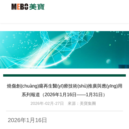
燒傷創(chuàng)瘍再生醫(yī)療技術(shù)推廣與應(yīng)用
系列報道（2026年1月16日——1月31日）
2026年-02月-27日
來源：美寶集團
2026年1月16日