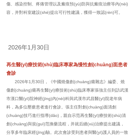
傷、感染控制、疼痛管理以及瘢痕預(yù)防與抗瘢痕治療等內(nèi)
容，并對科室建設(shè)提出可行性建議，獲得一致認(rèn)可。
2026年1月30日
再生醫(yī)療技術(shù)臨床專家為慢性創(chuàng)面患者
會診
2026年1月30日，《中國燒傷創(chuàng)瘍雜志》編委、燒
傷創(chuàng)瘍再生醫(yī)療技術(shù)臨床專家張強主任到訪武漢
市漢口醫(yī)院神經(jīng)內(nèi)科與武漢市武昌醫(yī)院老年病
科，為多位壓瘡患者進行會診。張主任對創(chuàng)面清創
(chuàng)技巧進行指導(dǎo)，親自示范再生醫(yī)療技術(shù)清
創(chuàng)與規(guī)范換藥流程，并就后續(xù)治療提出建議，
分享多年臨床經(jīng)驗。此次會診受到患者與醫(yī)護人員的一致