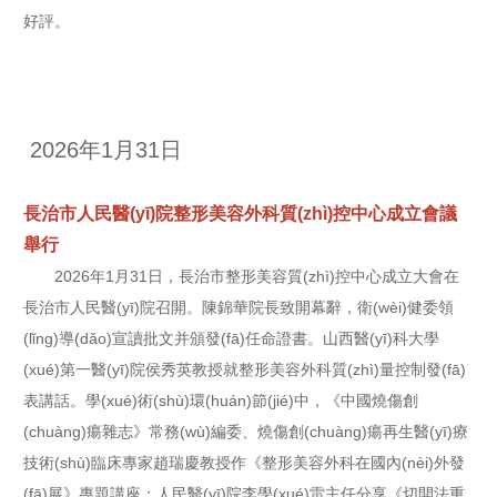
好評。
2026年1月31日
長治市人民醫(yī)院整形美容外科質(zhì)控中心成立會議
舉行
2026年1月31日，長治市整形美容質(zhì)控中心成立大會在
長治市人民醫(yī)院召開。陳錦華院長致開幕辭，衛(wèi)健委領
(lǐng)導(dǎo)宣讀批文并頒發(fā)任命證書。山西醫(yī)科大學
(xué)第一醫(yī)院侯秀英教授就整形美容外科質(zhì)量控制發(fā)
表講話。學(xué)術(shù)環(huán)節(jié)中，《中國燒傷創
(chuàng)瘍雜志》常務(wù)編委、燒傷創(chuàng)瘍再生醫(yī)療
技術(shù)臨床專家趙瑞慶教授作《整形美容外科在國內(nèi)外發
(fā)展》專題講座；人民醫(yī)院李學(xué)雷主任分享《切開法重