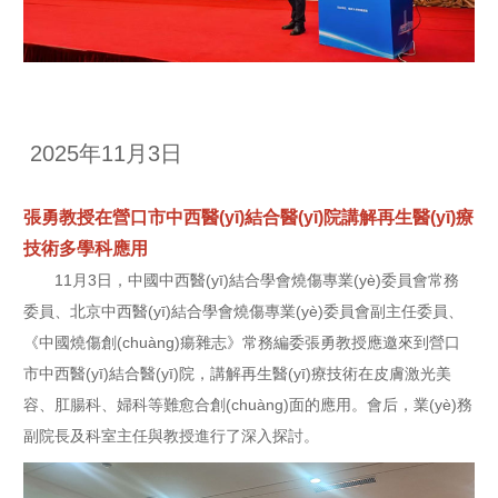
2025年11月3日
張勇教授在營口市中西醫(yī)結合醫(yī)院講解再生醫(yī)療
技術多學科應用
11月3日，中國中西醫(yī)結合學會燒傷專業(yè)委員會常務
委員、北京中西醫(yī)結合學會燒傷專業(yè)委員會副主任委員、
《中國燒傷創(chuàng)瘍雜志》常務編委張勇教授應邀來到營口
市中西醫(yī)結合醫(yī)院，講解再生醫(yī)療技術在皮膚激光美
容、肛腸科、婦科等難愈合創(chuàng)面的應用。會后，業(yè)務
副院長及科室主任與教授進行了深入探討。