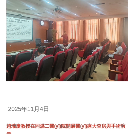
2025年11月4日
趙瑞慶教授在同煤二醫(yī)院開展醫(yī)療大查房與手術演