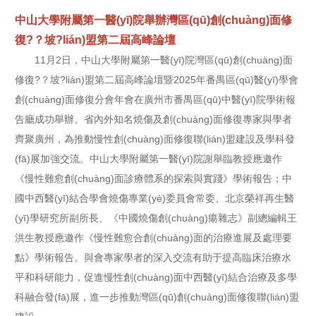
中山大學附屬第一醫(yī)院舉辦灣區(qū)創(chuàng)面修
復?？坡?lián)盟第二屆高峰論壇
11月2日，中山大學附屬第一醫(yī)院灣區(qū)創(chuàng)面
修復?？坡?lián)盟第二屆高峰論壇暨2025年番禺區(qū)醫(yī)學會
創(chuàng)面修復分會年會在廣州市番禺區(qū)中醫(yī)院學術報
告廳成功舉辦。省內外知名燒傷及創(chuàng)面修復專家與學者
齊聚廣州，為推動慢性創(chuàng)面修復聯(lián)盟建設及學科發
(fā)展加強交流。中山大學附屬第一醫(yī)院謝舉臨教授應邀作
《慢性難愈創(chuàng)面診療體系的探索與實踐》學術報告；中
國中西醫(yī)結合學會燒傷專業(yè)委員會常委、北京榮祥再生醫
(yī)學研究所副所長、《中國燒傷創(chuàng)瘍雜志》副總編輯王
洪生教授應邀作《慢性難愈合創(chuàng)面的治療進展及處理要
點》學術報告。與會專家學者的深入交流有助于提高臨床治療水
平和科研能力，促進慢性創(chuàng)面中西醫(yī)結合治療及多學
科融合發(fā)展，進一步推動灣區(qū)創(chuàng)面修復聯(lián)盟