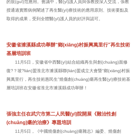
的規(guī)范應用。會議中，醫(yī)護人員與張教授深入交流，張教
授通過實際病例闡述了再生醫(yī)療技術的應用原則、技術要點及
取得的成果，受到全體醫(yī)護人員的好評與認可。
安徽省濉溪縣成功舉辦“鄉(xiāng)村振興萬里行”再生技術
基層培訓班
11月5日，安徽省中西醫(yī)結合組織再生與創(chuàng)面修
復?？坡?lián)盟淮北市濉溪縣聯(lián)盟成立大會暨“鄉(xiāng)村振
興萬里行，再生技術惠民生”燒傷創(chuàng)瘍再生醫(yī)療技術基
層培訓班在安徽省淮北市濉溪縣成功舉辦！
張強主任在武穴市第二人民醫(yī)院開展《難治性創
(chuàng)瘍的治療》專題培訓
11月5日，《中國燒傷創(chuàng)瘍雜志》編委、燒傷創