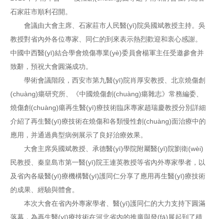
石家莊市順利召開。
會議由大會主席、石家莊市人民醫(yī)院吳國斌教授主持。吳
教授對省內外各位專家、同仁的到來表示熱烈歡迎和衷心感謝。
中國中西醫(yī)結合學會燒傷專業(yè)委員會楊軍主任受邀參會并
致辭，預祝大會圓滿成功。
學術會議階段，西安市第九醫(yī)院肖厚安教授、北京燒傷創
(chuàng)瘍研究所、《中國燒傷創(chuàng)瘍雜志》常務編委、
燒傷創(chuàng)瘍再生醫(yī)療技術臨床專家趙瑞慶教授分別詳細
介紹了再生醫(yī)療技術在燒傷和各類慢性創(chuàng)面治療中的
應用，并通過典型病例展示了良好治療效果。
大會主席吳國斌教授、承德醫(yī)學院附屬醫(yī)院劉衛(wèi)
民教授、秦皇島市第一醫(yī)院王連英教授等省內外專家學者，以
及省內各級醫(yī)療機構醫(yī)護同仁分享了應用再生醫(yī)療技術
的成果、經驗與體會。
本次大會在省內外專家學者、醫(yī)護同仁的大力支持下圓滿
落幕，為再生醫(yī)療技術在河北省內的推廣與發(fā)展起到了積