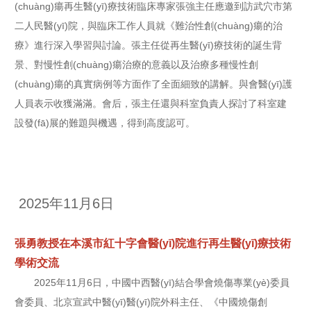
(chuàng)瘍再生醫(yī)療技術臨床專家張強主任應邀到訪武穴市第
二人民醫(yī)院，與臨床工作人員就《難治性創(chuàng)瘍的治
療》進行深入學習與討論。張主任從再生醫(yī)療技術的誕生背
景、對慢性創(chuàng)瘍治療的意義以及治療多種慢性創
(chuàng)瘍的真實病例等方面作了全面細致的講解。與會醫(yī)護
人員表示收獲滿滿。會后，張主任還與科室負責人探討了科室建
設發(fā)展的難題與機遇，得到高度認可。
2025年11月6日
張勇教授在本溪市紅十字會醫(yī)院進行再生醫(yī)療技術
學術交流
2025年11月6日，中國中西醫(yī)結合學會燒傷專業(yè)委員
會委員、北京宣武中醫(yī)醫(yī)院外科主任、《中國燒傷創