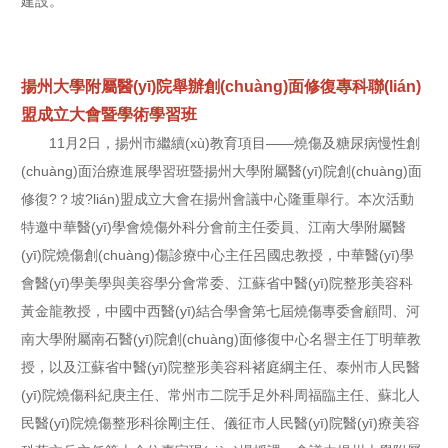
建設。
揚州大學附屬醫(yī)院舉辦創(chuàng)面修復專科聯(lián)
盟成立大會暨學術學習班
11月2日，揚州市繼續(xù)教育項目——燒傷及糖尿病慢性創
(chuàng)面治療進展學習班暨揚州大學附屬醫(yī)院創(chuàng)面
修復?？坡?lián)盟成立大會在揚州會議中心隆重舉行。本次活動
特邀中華醫(yī)學會燒傷外科分會前主任委員、江南大學附屬醫
(yī)院燒傷創(chuàng)傷診療中心主任呂國忠教授，中華醫(yī)學
會醫(yī)學美學與美容學分會常委、江蘇省中醫(yī)院整形美容科
黃金龍教授，中國中西醫(yī)結合學會第七屆燒傷專委會顧問、河
南大學附屬南石醫(yī)院創(chuàng)面修復中心名譽主任丁明華教
授，以及江蘇省中醫(yī)院整形美容科褚庭綱主任、泰州市人民醫
(yī)院燒傷科紀庚主任、常州市二院手足外科周福臨主任、蘇北人
民醫(yī)院燒傷整形科徐剛主任、儀征市人民醫(yī)院醫(yī)療美容