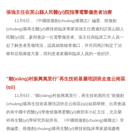
張強主任在英山縣人民醫(yī)院指導電擊傷患者治療
11月6日，《中國燒傷創(chuàng)瘍雜志》編委、燒傷創
(chuàng)瘍再生醫(yī)療技術臨床專家張強主任應邀到訪英山縣人
民醫(yī)院，參與會診一位電擊傷患者。張主任與臨床工作人員一
起了解患者受傷情況，認真細致檢查傷口，并共同商討制定了治
療和后期康復方案，得到患者家屬和臨床人員的一致好評。
“鄉(xiāng)村振興萬里行”再生技術基層培訓班走進云崗區
(qū)
11月6日，“鄉(xiāng)村振興萬里行，再生技術惠民生”燒傷創
(chuàng)瘍再生技術基層培訓班在云崗區(qū)如期舉辦。出席會議
的有中國中西醫(yī)學會燒傷專委醫(yī)療部宋小紅主任，北京榮
祥再生醫(yī)學研究所副所長、《中國燒傷創(chuàng)瘍雜志》常
務編委、燒傷創(chuàng)瘍再生醫(yī)療技術臨床專家趙瑞慶教