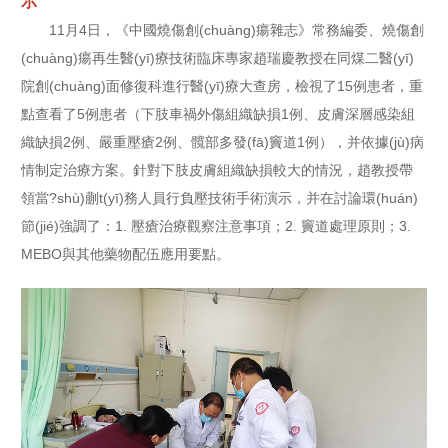
示
11月4日，《中國燒傷創(chuàng)瘍雜志》常務編委、燒傷創
(chuàng)瘍再生醫(yī)療技術臨床專家趙瑞慶教授在同煤二醫(yī)
院創(chuàng)面修復科進行醫(yī)療大查房，檢視了15例患者，重
點查看了5例患者（下肢車禍外傷組織缺損1例、皮膚深層感染組
織缺損2例、嚴重壓瘡2例、髖部多發(fā)竇道1例），并依據(jù)病
情制定治療方案。針對下肢皮膚組織缺損較大的情況，趙教授帶
領當?shù)蒯t(yī)務人員行負壓技術手術演示，并在討論環(huán)
節(jié)強調了：1. 壓瘡治療觀察注意事項；2. 竇道處理原則；3.
MEBO與其他藥物配伍應用要點。