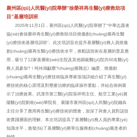
襄州區(qū)人民醫(yī)院舉辦“徐榮祥再生醫(yī)療救助項
目”基層培訓班
2025年11月1日，襄州區(qū)人民醫(yī)院舉辦了“中華志愿者
協(xié)會徐榮祥再生醫(yī)療救助項目燒傷創(chuàng)瘍再生醫
(yī)療技術基層培訓班”。此次培訓旨在提升基層醫(yī)務人員燒傷
創(chuàng)瘍再生醫(yī)療技術水平，推動該技術在基層的普及應
用，吸引了12家基層衛(wèi)生院及其他縣級醫(yī)院共50名醫(yī)
務人員參加?！吨袊鵁齻麆?chuàng)瘍雜志》編委、燒傷創
(chuàng)瘍再生醫(yī)療技術臨床專家張強詳細介紹了再生醫(yī)
療技術的核心原理及對壓瘡治療的臨床操作要點，并結合病例展
示了治療效果。武漢市第三醫(yī)院張祥明主任、航空工業(yè)襄
陽醫(yī)院劉衛(wèi)華院長、襄陽市襄州區(qū)人民醫(yī)院錢犇
主任分享了應用再生醫(yī)療技術的體會，加深了與會人員對該技
術實踐層面的理解。本次培訓提高了基層醫(yī)務人員的專業(yè)
知識水平，激發(fā)了基層醫(yī)療單位服務創(chuàng)瘍患者的
熱情。