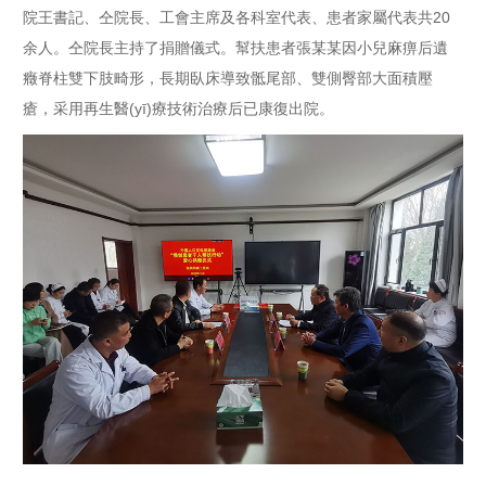
院王書記、仝院長、工會主席及各科室代表、患者家屬代表共20
余人。仝院長主持了捐贈儀式。幫扶患者張某某因小兒麻痹后遺
癥脊柱雙下肢畸形，長期臥床導致骶尾部、雙側臀部大面積壓
瘡，采用再生醫(yī)療技術治療后已康復出院。