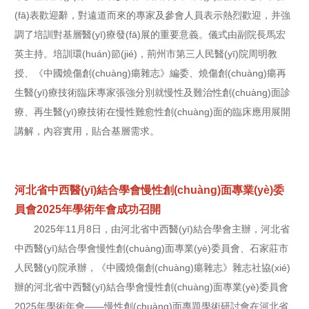
(fā)表歡迎辭，對遠道而來的專家及參會人員表示熱烈歡迎，并強
調了培訓對基層醫(yī)療發(fā)展的重要意義。儀式由副院長馬宏
英主持。培訓環(huán)節(jié)，荊州市第三人民醫(yī)院周明教
授、《中國燒傷創(chuàng)瘍雜志》編委、燒傷創(chuàng)瘍再
生醫(yī)療技術臨床專家張強分別就慢性及難治性創(chuàng)面診
療、再生醫(yī)療技術在慢性難愈性創(chuàng)面的臨床應用展開
講解，內容實用，貼合基層需求。
河北省中西醫(yī)結合學會慢性創(chuàng)面專業(yè)委
員會2025年學術年會成功召開
2025年11月8日，由河北省中西醫(yī)結合學會主辦，河北省
中西醫(yī)結合學會慢性創(chuàng)面專業(yè)委員會、石家莊市
人民醫(yī)院承辦，《中國燒傷創(chuàng)瘍雜志》雜志社協(xié)
辦的河北省中西醫(yī)結合學會慢性創(chuàng)面專業(yè)委員會
2025年學術年會——慢性創(chuàng)面專題學術研討會在河北省