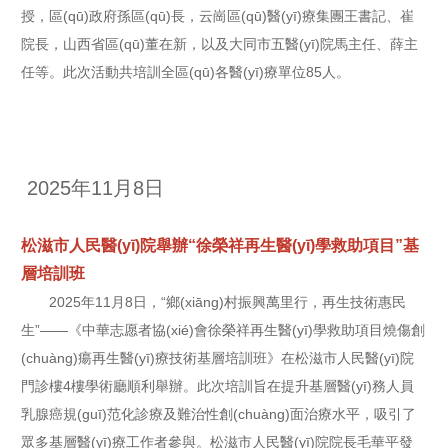
授，區(qū)政府孫區(qū)長，云崗區(qū)醫(yī)療集團王書記、崔
院長，山西省區(qū)董在新，以及大同市五醫(yī)院馬主任、薛主
任等。此次活動共培訓全區(qū)各醫(yī)療單位85人。
2025年11月8日
松滋市人民醫(yī)院舉辦“徐榮祥再生醫(yī)學救助項目”基
層培訓班
2025年11月8日，“鄉(xiāng)村振興萬里行，再生技術惠民
生”——《中華志愿者協(xié)會徐榮祥再生醫(yī)學救助項目燒傷創
(chuàng)瘍再生醫(yī)療技術基層培訓班》在松滋市人民醫(yī)院
門診樓4樓學術廳順利舉辦。此次培訓旨在提升基層醫(yī)務人員
乳腺癌規(guī)范化診療及難治性創(chuàng)面治療水平，吸引了
眾多基層醫(yī)療工作者參與。松滋市人民醫(yī)院院長毛華平發