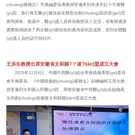
(chuàng)瘍雜志》常務編委張勇教授受邀來到本溪市紅十字會醫
(yī)院，進行再生醫(yī)療技術在難愈合創(chuàng)面的規(guī)范
應用講座。會議中，醫(yī)護人員與張教授深入交流，張教授通過
實際病例講述了再生醫(yī)療技術的應用原則及成果，受到全體醫
(yī)護人員的認可與好評。
王洪生教授出席安徽省太和縣?？坡?lián)盟成立大會
2025年11月6日，中國中西醫(yī)結合學會燒傷專業(yè)委員
會常務委員、《中國燒傷創(chuàng)瘍雜志》副總編輯王洪生教
授受邀到太和縣人民醫(yī)院，舉辦安徽省中西醫(yī)結合組織再
生與創(chuàng)面修復太和縣聯(lián)盟成立大會。