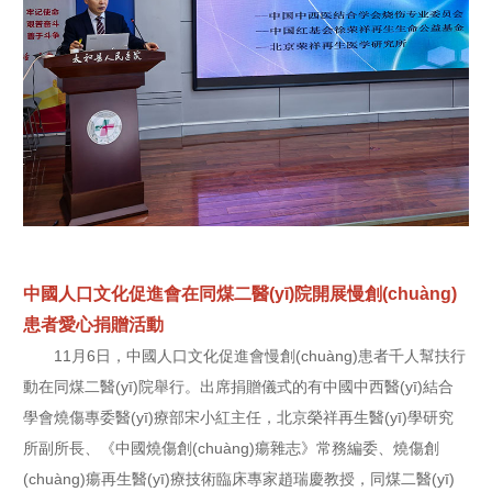
中國人口文化促進會在同煤二醫(yī)院開展慢創(chuàng)
患者愛心捐贈活動
11月6日，中國人口文化促進會慢創(chuàng)患者千人幫扶行
動在同煤二醫(yī)院舉行。出席捐贈儀式的有中國中西醫(yī)結合
學會燒傷專委醫(yī)療部宋小紅主任，北京榮祥再生醫(yī)學研究
所副所長、《中國燒傷創(chuàng)瘍雜志》常務編委、燒傷創
(chuàng)瘍再生醫(yī)療技術臨床專家趙瑞慶教授，同煤二醫(yī)