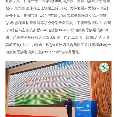
科蔡文兵主任等十余位專家現(xiàn)場授課。會議由揚州大學附屬
醫(yī)院燒傷整形科主任陸揚主持，揚州大學附屬人民醫(yī)院副
院長王葦、揚州市衛(wèi)健委醫(yī)政處處長鄭軼群及揚州市醫
(yī)學會秘書長秦曉麗等領導分別致歡迎詞。丁明華教授以“中西醫
(yī)結合為主多技術聯(lián)合創(chuàng)新治療糖尿病足潰瘍”為
題，通過理論基礎與大量臨床病例，向近二百名一線醫(yī)護人員
講解了創(chuàng)瘍再生醫(yī)療技術結合負壓等多技術聯(lián)合
治療糖尿病足潰瘍的創(chuàng)新性與實用性。