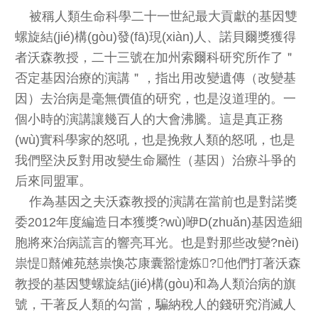
被稱人類生命科學二十一世紀最大貢獻的基因雙
螺旋結(jié)構(gòu)發(fā)現(xiàn)人、諾貝爾獎獲得
者沃森教授，二十三號在加州索爾科研究所作了＂
否定基因治療的演講＂，指出用改變遺傳（改變基
因）去治病是毫無價值的研究，也是沒道理的。一
個小時的演講讓幾百人的大會沸騰。這是真正務
(wù)實科學家的怒吼，也是挽救人類的怒吼，也是
我們堅決反對用改變生命屬性（基因）治療斗爭的
后來同盟軍。
作為基因之夫沃森教授的演講在當前也是對諾獎
委2012年度編造日本獲獎?wù)咿D(zhuǎn)基因造細
胞將來治病謊言的響亮耳光。也是對那些改變?nèi)
祟惿鼘傩苑慈祟愌芯康囊豁懥炼?，他們打著沃森
教授的基因雙螺旋結(jié)構(gòu)和為人類治病的旗
號，干著反人類的勾當，騙納稅人的錢研究消滅人