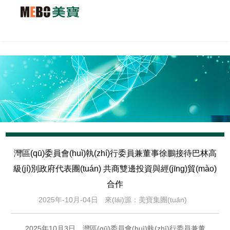
灣區(qū)委員會(huì)執(zhí)行委員兼董事徐鵬接待巴林高
級(jí)別政府代表團(tuán) 共商雙邊投資與經(jīng)貿(mào)
合作
2025年-10月-04日
來(lái)源：美寶集團(tuán)
2025年10月3日，灣區(qū)委員會(huì)執(zhí)行委員兼董